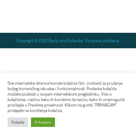
Copyright © 2022 Dječji vrtić Kolijevka. Sva prava pridržana.
Ove internetske stranice koriste kolačiće (tzv. cookies) za pružanje
boljeg korisničkog iskustva i funkcionalnosti. Postavke kolačića
možete podesiti u svojem internetskom pregledniku. Više o
kolačićima i načinu kako ih koristimo te načinu kako ih onemogućiti
pročitajte u Pravilima privatnosti. Klikom na gumb “PRIHVAĆAM“
pristajete na korištenje kolačića.
Postavke
Prihvaćam