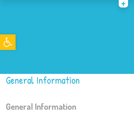
Naslovna
O nama
Open toolbar
Roditelji
Projekti
Akti
Novosti
General Information
General Information