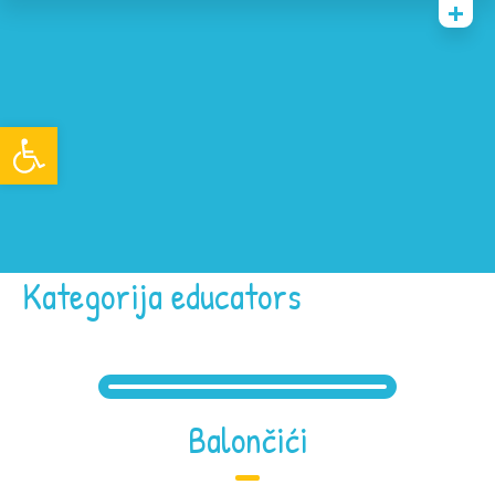
Naslovna
O nama
Open toolbar
Roditelji
Projekti
Akti
Novosti
Kategorija educators
Balončići